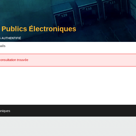
S AUTHENTIFIÉ
ails
onsultation trouvée
hniques