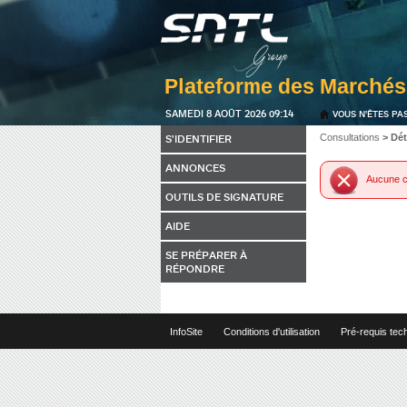
SAMEDI 8 AOÛT 2026 09:14
VOUS N'ÊTES PA
S'IDENTIFIER
Consultations
> Dét
ANNONCES
Aucune c
OUTILS DE SIGNATURE
AIDE
SE PRÉPARER À
RÉPONDRE
InfoSite
Conditions d'utilisation
Pré-requis tec